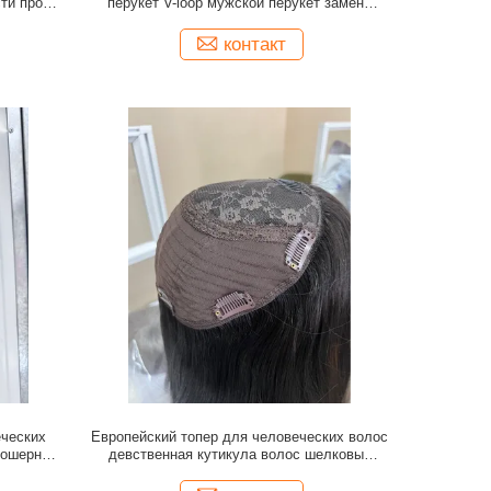
ти протез
перукет V-loop мужской перукет замена
чин
волос 100% человеческие волосы
индийский перукет
контакт
еческих
Европейский топер для человеческих волос
Кошерный
девственная кутикула волос шелковый
ральный
топер еврейский кошерный топер
парик для