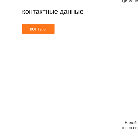
Q6 мале
контактные данные
контакт
Балайг
топер ев
выпаде