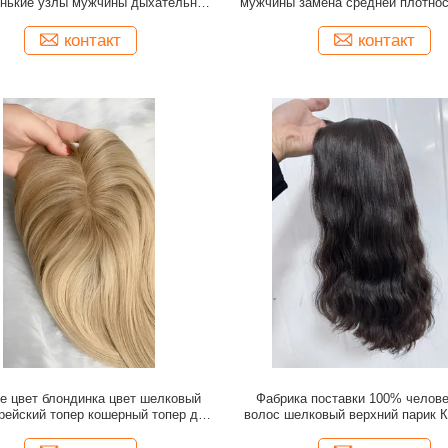
нькие узлы мужчины дыхательная
мужчины замена средней плотнос
замена системы
волос для чернокожих муж
контакт
контакт
е цвет блондинка цвет шелковый
Фабрика поставки 100% челов
рейский топер кошерный топер для
волос шелковый верхний парик 
ния волос Россия качество волос
парик для белых женщин нату
внешний вид человеческих волос 