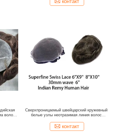
контакт
ндийская
Сверхпроницаемый швейцарский кружевный
ма волос
белые узлы неотразимая линия волос
волос
индийский человеческий волос парики
контакт