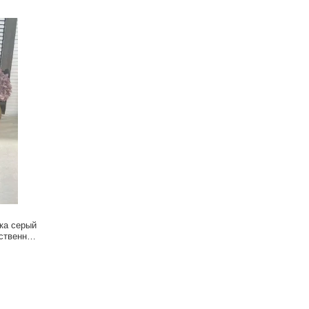
ка серый
ственная