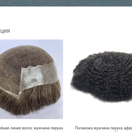
кция
обная линия волос мужчина перука
Поликожа мужчина перука афр