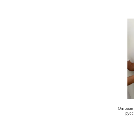
Оптовая
русс
человече